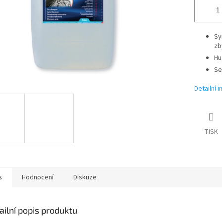
Sy
zb
Hu
Se
Detailní 
TISK
s
Hodnocení
Diskuze
ailní popis produktu