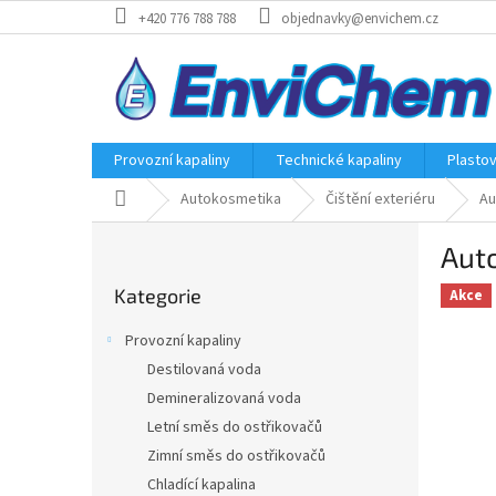
Přejít
+420 776 788 788
objednavky@envichem.cz
na
obsah
Provozní kapaliny
Technické kapaliny
Plasto
Domů
Autokosmetika
Čištění exteriéru
Au
P
Aut
o
Přeskočit
s
Kategorie
kategorie
Akce
t
r
Provozní kapaliny
a
Destilovaná voda
n
Demineralizovaná voda
n
í
Letní směs do ostřikovačů
p
Zimní směs do ostřikovačů
a
Chladící kapalina