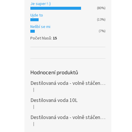
Je super ! :)
(80%)
Ujde to
(13%)
Nelíbí se mi
(7%)
Počet hlasů:
15
Hodnocení produktů
Destilovaná voda - volně stáčená od 1000 l 1L
|
Hodnocení produktu je 4 z 5 hvězdiček.
Destilovaná voda 10L
|
Hodnocení produktu je 5 z 5 hvězdiček.
Destilovaná voda - volně stáčená od 1000 l 1L
|
Hodnocení produktu je 3 z 5 hvězdiček.