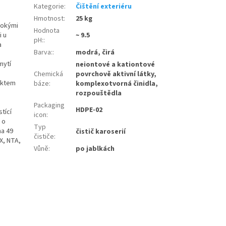
Kategorie
:
Čištění exteriéru
Hmotnost
:
25 kg
sokými
Hodnota
~ 9.5
i u
pH:
:
a
Barva:
:
modrá, čirá
mytí
neiontové a kationtové
Chemická
povrchově aktivní látky,
ektem
báze
:
komplexotvorná činidla,
rozpouštědla
Packaging
HDPE-02
tící
icon
:
 o
Typ
ha 49
čistič karoserií
čističe
:
X, NTA,
Vůně
:
po jablkách