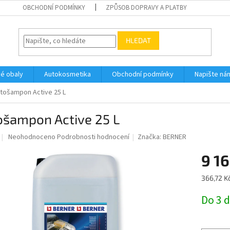
OBCHODNÍ PODMÍNKY
ZPŮSOB DOPRAVY A PLATBY
HLEDAT
vé obaly
Autokosmetika
Obchodní podmínky
Napište ná
tošampon Active 25 L
ošampon Active 25 L
Průměrné
Neohodnoceno
Podrobnosti hodnocení
Značka:
BERNER
hodnocení
produktu
9 16
je
0,0
Měrná
366,72 Kč
z
cena:
5
Do 3 
hvězdiček.