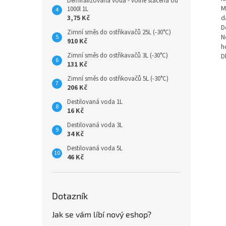
Demiralizovaná voda - volně stáčená od
M
1000l 1L
d
3,75 Kč
D
Zimní směs do ostřikavačů 25L (-30°C)
N
910 Kč
h
Zimní směs do ostřikavačů 3L (-30°C)
D
131 Kč
Zimní směs do ostřikovačů 5L (-30°C)
206 Kč
Destilovaná voda 1L
16 Kč
Destilovaná voda 3L
34 Kč
Destilovaná voda 5L
46 Kč
Dotazník
Jak se vám líbí nový eshop?