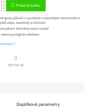
Přidat do košíku
nergicky působí s vysokými rozpustnými vlastnostmi u
ytků oleje, mastnoty a nečistot
stá pěna k šetrnému mytí vozidel
 samousychajícím efektem
informace
ZEPTAT SE
Doplňkové parametry