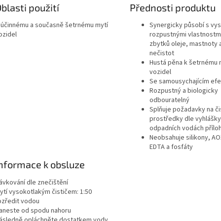
blasti použití
Přednosti produktu
 účinnému a současně šetrnému mytí
Synergicky působí s vy
ozidel
rozpustnými vlastnostm
zbytků oleje, mastnoty 
nečistot
Hustá pěna k šetrnému 
vozidel
Se samousychajícím ef
Rozpustný a biologicky
odbouratelný
Splňuje požadavky na čis
prostředky dle vyhlášky
odpadních vodách přílo
Neobsahuje silikony, AO
EDTA a fosfáty
nformace k obsluze
ávkování dle znečištění
ytí vysokotlakým čističem: 1:50
ozředit vodou
aneste od spodu nahoru
ásledně opláchněte dostatkem vody