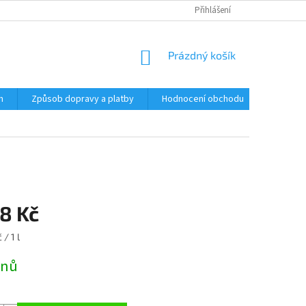
Přihlášení
NÁKUPNÍ
Prázdný košík
KOŠÍK
m
Způsob dopravy a platby
Hodnocení obchodu
Značky
8 Kč
 / 1 l
dnů