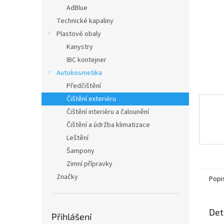
n
AdBlue
e
Technické kapaliny
l
Plastové obaly
Kanystry
IBC kontejner
Autokosmetika
Předčištění
Čištění exteriéru
Čištění interiéru a čalounění
Čištění a údržba klimatizace
Leštění
Šampony
Zimní přípravky
Značky
Popi
Det
Přihlášení