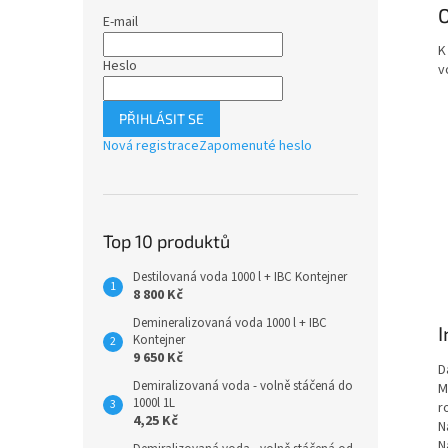
O
E-mail
K
Heslo
v
PŘIHLÁSIT SE
Nová registrace
Zapomenuté heslo
Top 10 produktů
Destilovaná voda 1000 l + IBC Kontejner
8 800 Kč
Demineralizovaná voda 1000 l + IBC
I
Kontejner
9 650 Kč
D
Demiralizovaná voda - volně stáčená do
M
1000l 1L
r
4,25 Kč
N
N