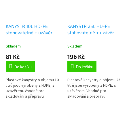
KANYSTR 10L HD-PE
KANYSTR 25L HD-PE
stohovatelné + uzávěr
stohovatelné + uzávěr
Skladem
Skladem
81 Kč
196 Kč
Do košíku
Do košíku
Plastové kanystry o objemu 10
Plastové kanystry o objemu 25
litrů jsou vyrobeny z HDPE, s
litrů jsou vyrobeny z HDPE, s
uzávěrem. Vhodné pro
uzávěrem. Vhodné pro
skladování a přepravu
skladování a přepravu
chemických látek v chemickém,
chemických látek v chemickém,
potravinářském a zemědělském
potravinářském a zemědělském
průmyslu.
průmyslu.