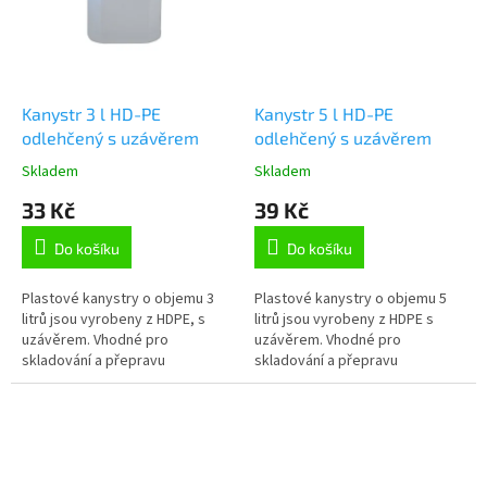
Kanystr 3 l HD-PE
Kanystr 5 l HD-PE
odlehčený s uzávěrem
odlehčený s uzávěrem
Skladem
Skladem
Průměrné
Průměrné
hodnocení
hodnocení
33 Kč
39 Kč
produktu
produktu
je
je
Do košíku
Do košíku
5,0
5,0
z
z
5
5
Plastové kanystry o objemu 3
Plastové kanystry o objemu 5
hvězdiček.
hvězdiček.
litrů jsou vyrobeny z HDPE, s
litrů jsou vyrobeny z HDPE s
uzávěrem. Vhodné pro
uzávěrem. Vhodné pro
skladování a přepravu
skladování a přepravu
chemických látek v chemickém,
chemických látek v chemickém,
potravinářském a zemědělském
potravinářském a zemědělském
průmyslu.
průmyslu.