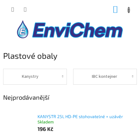
Přejít
NÁKUP
na
obsah
KOŠÍK
Plastové obaly
Kanystry
IBC kontejner
Nejprodávanější
KANYSTR 25L HD-PE stohovatelné + uzávěr
Skladem
196 Kč