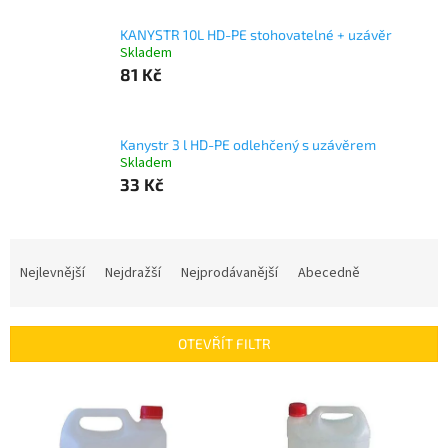
KANYSTR 10L HD-PE stohovatelné + uzávěr
Skladem
81 Kč
Kanystr 3 l HD-PE odlehčený s uzávěrem
Skladem
33 Kč
Ř
a
Nejlevnější
Nejdražší
Nejprodávanější
Abecedně
z
e
n
OTEVŘÍT FILTR
í
p
V
r
ý
o
p
d