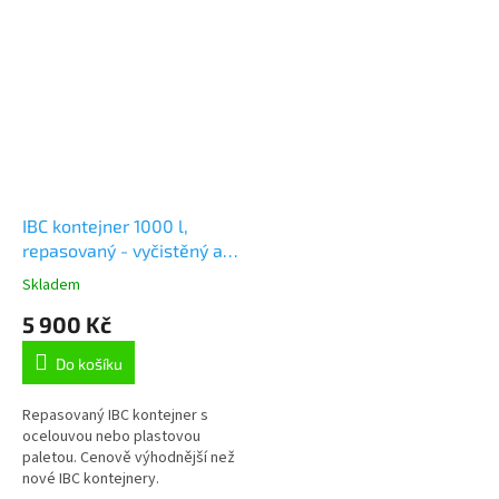
IBC kontejner 1000 l,
repasovaný - vyčistěný a
vysušený
Skladem
Průměrné
hodnocení
5 900 Kč
produktu
je
Do košíku
3,1
z
5
Repasovaný IBC kontejner s
hvězdiček.
ocelouvou nebo plastovou
paletou. Cenově výhodnější než
nové IBC kontejnery.