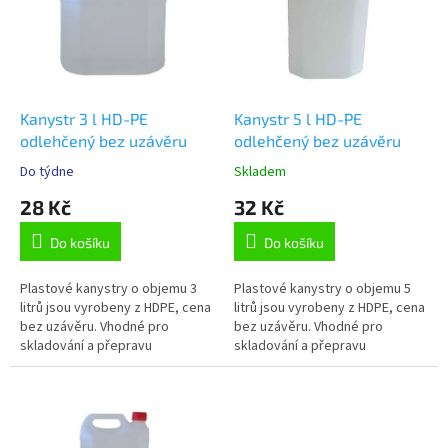
i
u
s
k
p
t
r
ů
o
d
Kanystr 3 l HD-PE
Kanystr 5 l HD-PE
u
odlehčený bez uzávěru
odlehčený bez uzávěru
k
Do týdne
Skladem
Průměrné
Průměrné
t
hodnocení
hodnocení
28 Kč
32 Kč
ů
produktu
produktu
je
je
Do košíku
Do košíku
5,0
5,0
z
z
5
5
Plastové kanystry o objemu 3
Plastové kanystry o objemu 5
hvězdiček.
hvězdiček.
litrů jsou vyrobeny z HDPE, cena
litrů jsou vyrobeny z HDPE, cena
bez uzávěru. Vhodné pro
bez uzávěru. Vhodné pro
skladování a přepravu
skladování a přepravu
chemických látek v chemickém,
chemických látek v chemickém,
potravinářském a zemědělském
potravinářském a zemědělském
průmyslu.
průmyslu.