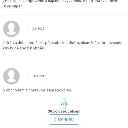
ZPĚT si je už připravené a naplněné vyzvednu. A to třeba i v neděli!!
Jsou super.
|
3.6.2018
Hodnocení obchodu je 5 z 5 hvězdiček.
+ Krátká doba doručení i při osobním odběru, okamžitá informovanost ,
kdy bude zboží k obběru.
|
16.1.2017
Hodnocení obchodu je 5 z 5 hvězdiček.
S obchodem a dopravou jsem spokojen.
S
1
2
t
r
30
položek celkem
O
á
v
NAHORU
n
l
k