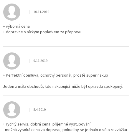
ý
p
|
10.11.2019
i
Hodnocení obchodu je 5 z 5 hvězdiček.
s
h
+ výborná cena
+ dopravce s nízkým poplatkem za přepravu
o
d
n
o
c
|
9.11.2019
Hodnocení obchodu je 5 z 5 hvězdiček.
e
n
+ Perfektní domluva, ochotný personál, prostě super nákup
í
Jeden z mála obchodů, kde nakupující může být opravdu spokojený.
|
8.4.2019
Hodnocení obchodu je 5 z 5 hvězdiček.
+ rychlý servis, dobrá cena, příjemné vystupování
- možná vysoká cena za dopravu, pokud by se jednalo o sólo rozvážku