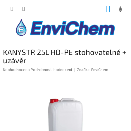
Přejít
NÁKUP
na
obsah
KOŠÍK
KANYSTR 25L HD-PE stohovatelné +
uzávěr
Průměrné
Neohodnoceno
Podrobnosti hodnocení
Značka:
EnviChem
hodnocení
produktu
je
0,0
z
5
hvězdiček.