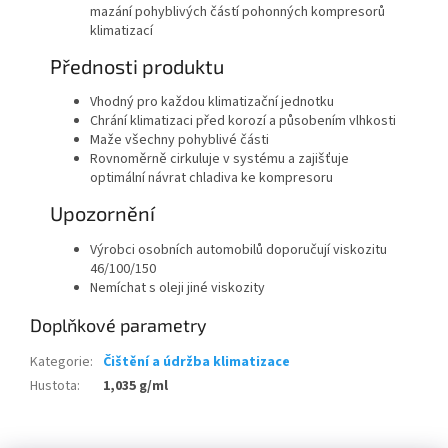
mazání pohyblivých částí pohonných kompresorů
klimatizací
Přednosti produktu
Vhodný pro každou klimatizační jednotku
Chrání klimatizaci před korozí a působením vlhkosti
Maže všechny pohyblivé části
Rovnoměrně cirkuluje v systému a zajišťuje
optimální návrat chladiva ke kompresoru
Upozornění
Výrobci osobních automobilů doporučují viskozitu
46/100/150
Nemíchat s oleji jiné viskozity
Doplňkové parametry
Kategorie
:
Čištění a údržba klimatizace
Hustota
:
1,035 g/ml
Z