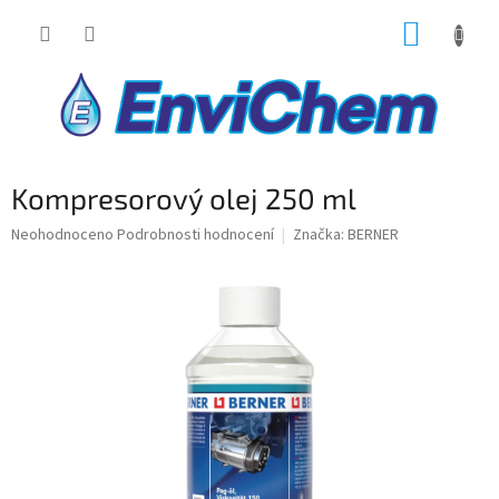
Přejít
NÁKUP
na
obsah
KOŠÍK
Kompresorový olej 250 ml
Průměrné
Neohodnoceno
Podrobnosti hodnocení
Značka:
BERNER
hodnocení
produktu
je
0,0
z
5
hvězdiček.