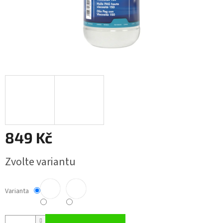
849 Kč
Měrná
Zvolte variantu
cena:
Varianta