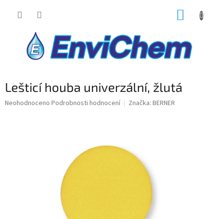
Přejít
NÁKUP
na
obsah
KOŠÍK
Lešticí houba univerzální, žlutá
Průměrné
Neohodnoceno
Podrobnosti hodnocení
Značka:
BERNER
hodnocení
produktu
je
0,0
z
5
hvězdiček.