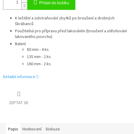
Přidat do košíku
K leštění a odstraňování zbytků po broušení a drobných
škrábanců
Použitelná pro přípravu před lakováním (broušení a utěsňování
lakovaného povrchu)
Balení
80 mm - 4 ks
135 mm - 2 ks
160 mm - 2 ks
Detailní informace
ZEPTAT SE
Popis
Hodnocení
Diskuze