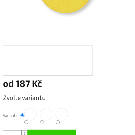
od
187 Kč
Měrná
Zvolte variantu
cena:
Varianta