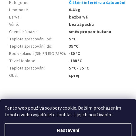
Kategorie
:
Čištění interiéru a čalounění
Hmotnost
:
0.4 kg
Barva
:
bezbarvá
Vůně
:
bez zápachu
Chemická báze
:
směs propan-butanu
Teplota zpracování, od
:
5 °C
Teplota zpracování, do
:
35 °C
Bod vzplanutí (DIN EN ISO 2592)
:
-80 °C
Tavicí teplota
:
-188 °C
Teplota zpracování
:
5 °C - 35 °C
Obal
:
sprej
Z
á
p
Tento web používá soubory cookie. Dalším procházením
a
tohoto webu vyjadřujete souhlas s jejich používáním.
t
í
Nastavení
Vytvořil Shoptet