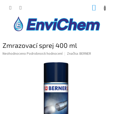
Přejít
NÁKUP
na
obsah
KOŠÍK
Zmrazovací sprej 400 ml
Průměrné
Neohodnoceno
Podrobnosti hodnocení
Značka:
BERNER
hodnocení
produktu
je
0,0
z
5
hvězdiček.