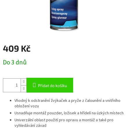
409 Kč
Měrná
Do 3 dnů
cena:
Přidat do košíku
Vhodný k odstranění žvýkaček a pryže z čalounění a vnitřního
obložení vozu
Usnadňuje montáž pouzder, ložisek a hřídelí na úzkých místech
Univerzální oblast použití pro opravu a montáž a také pro
vyhledávání závad